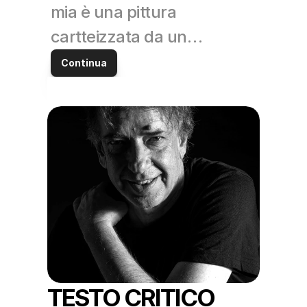
mia è una pittura 
cartteizzata da un…
Continua
TESTO CRITICO