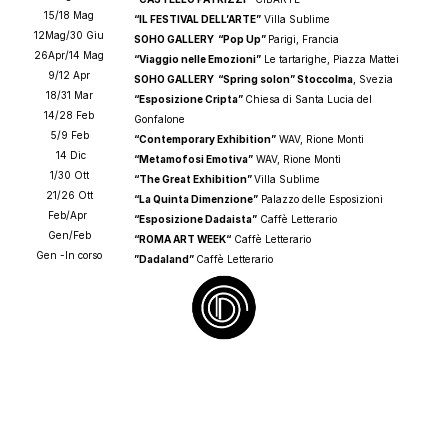
15/18 Mag
“IL FESTIVAL DELL’ARTE”
 Villa Sublime
12Mag/30 Giu
SOHO GALLERY  “Pop Up” 
Parigi, Francia
26Apr/14 Mag
“Viaggio nelle Emozioni”
 Le tartarighe, Piazza Mattei
9/12 Apr
SOHO GALLERY  “Spring solon” Stoccolma
, Svezia
18/31 Mar
“Esposizione Cripta” 
Chiesa di Santa Lucia del 
14/28 Feb
Gonfalone
5/9 Feb
“Contemporary Exhibition”
 WAV, Rione Monti
 14 Dic
“Metamofosi Emotiva”
 WAV, Rione Monti
1/30 Ott
“The Great Exhibition” 
Villa Sublime
21/26 Ott
“La Quinta Dimenzione”
 Palazzo delle Esposizioni 
Feb/Apr 
“Esposizione Dadaista”
 Caffè Letterario
Gen/Feb
“ROMA ART WEEK“
 Caffè Letterario
Gen -In corso
”Dadaland” 
Caffè Letterario
“Art Jam”
 Caffè Letterario
BORGO PIO ART GALLERY
, Roma