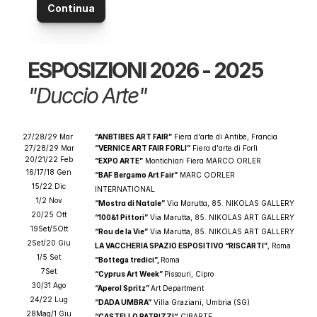
Continua
ESPOSIZIONI 2026 - 2025
"Duccio Arte"
27/28/29 Mar 
“ANBTIBES ART FAIR”
 Fiera d'arte di Antibe, Francia
27/28/29 Mar
“VERNICE ART FAIR FORLI”
 Fiera d'arte di Forlì
20/21/22 Feb
“EXPO ARTE”
 Montichiari Fiera MARCO ORLER
16/17/18 Gen
“BAF Bergamo Art Fair”
 MARC OORLER 
15/22 Dic
INTERNATIONAL  
1/2 Nov
“Mostra di Natale”
 Via Marutta, 85. NIKOLAS GALLERY
20/25 Ott
“100&1 Pittori”
 Via Marutta, 85. NIKOLAS ART GALLERY
19Set/5Ott
“Rou de la Vie”
 Via Marutta, 85. NIKOLAS ART GALLERY
2Set/20 Giu
LA VACCHERIA SPAZIO ESPOSITIVO “RISCARTI”
, Roma
1/5 Set
“Bottega tredici”, 
Roma
7Set
“Cyprus Art Week” 
Pissouri, Cipro
30/31 Ago
“Aperol Spritz” 
Art Department
24/22 Lug
“DADA UMBRA”
 Villa Graziani, Umbria (SG)
28Mag/1 Giu
“CASTELLO PATRIZZI“  
CIBARTE